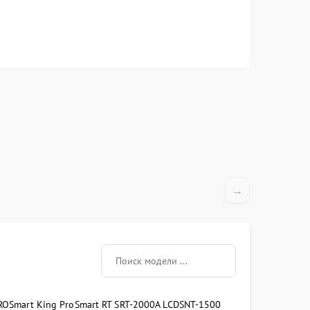
→
RO
Smart King Pro
Smart RT SRT-2000A LCD
SNT-1500