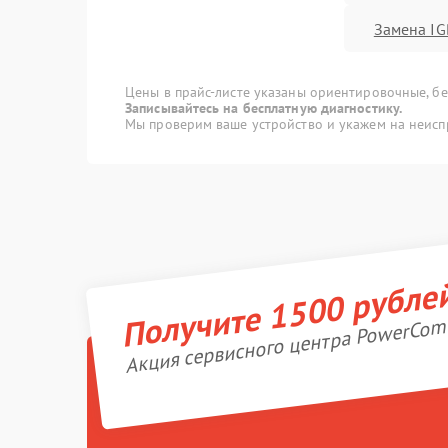
Замена IG
Цены в прайс-листе указаны ориентировочные, без
Записывайтесь на бесплатную диагностику.
Мы проверим ваше устройство и укажем на неисп
Получите 1500 рубле
Акция сервисного центра PowerCom