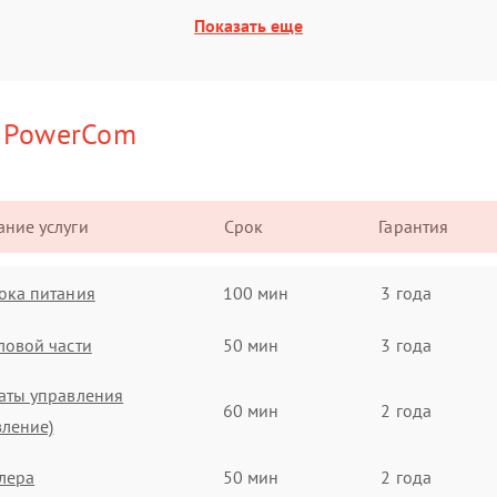
Показать еще
и
PowerCom
ние услуги
Срок
Гарантия
ока питания
100 мин
3 года
ловой части
50 мин
3 года
аты управления
60 мин
2 года
вление)
лера
50 мин
2 года