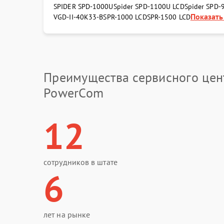
SPIDER SPD-1000U
Spider SPD-1100U LCD
Spider SPD-
Показать 
VGD-II-40K33-B
SPR-1000 LCD
SPR-1500 LCD
Преимущества сервисного цен
PowerCom
12
сотрудников в штате
6
лет на рынке