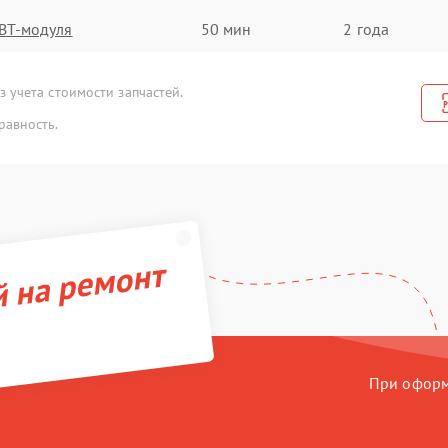
BT-модуля
50 мин
2 года
 учета стоимости запчастей.
равность.
й на ремонт
При оформл